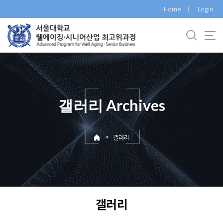
바
Home
Login
로
가
기
메
뉴
갤러리 Archives
>
갤러리
갤러리