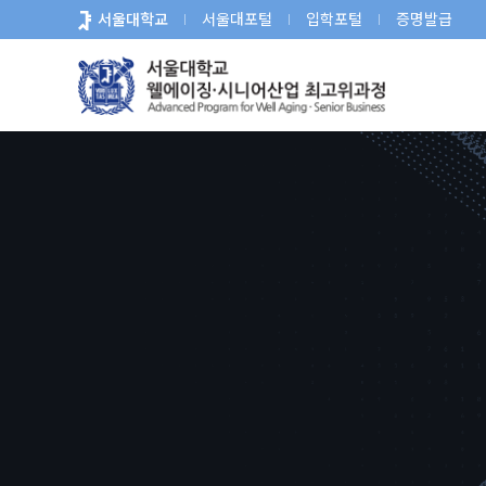
바
서울대학교
서울대포털
입학포털
증명발급
로
가
기
메
뉴