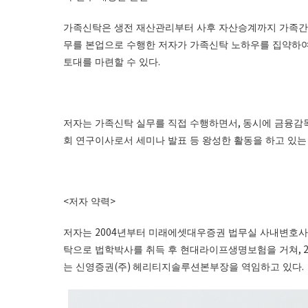
가족신탁은 생전 재산관리부터 사후 자산승계까지 가족간
무를 본업으로 수행한 저자가 가족신탁 노하우를 집약하
.
토대를 마련할 수 있다
,
저자는 가족신탁 실무를 직접 수행하면서
동시에 금융감
회 연구이사로서 세미나 발표 등 왕성한 활동을 하고 있
<
>
저자 약력
2004
저자는
년부터 미래에셋대우증권 법무실 사내변호사
, 
탁으로 법학박사를 취득 후 현대라이프생명보험을 거쳐
(
)
.
는 신영증권
주
헤리티지솔루션본부장을 역임하고 있다